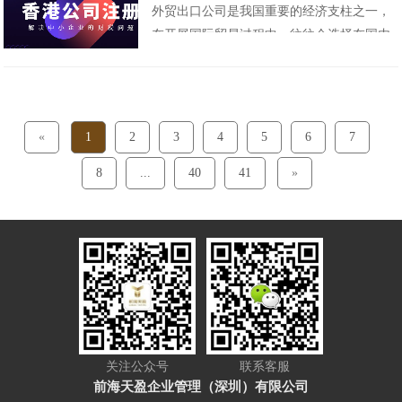
外贸出口公司是我国重要的经济支柱之一，
者变更深圳公司地址挂靠是合法的，是通过
在开展国际贸易过程中，往往会选择在国内
房管局正式备案的租赁地址，工商行政管理
和香港分别设立公司，以共同经营业务，这
局也鼓励。在......
个决策背后的原因是什么呢？下面前海天盈
财务公司小编就为大家详细解析。首先，注
册国内公司可以引入优质的人才和技术资
«
1
2
3
4
5
6
7
源，更为方便快捷地与国内企业合作，提高
8
...
40
41
»
企业的市场竞争力......
关注公众号
联系客服
前海天盈企业管理（深圳）有限公司