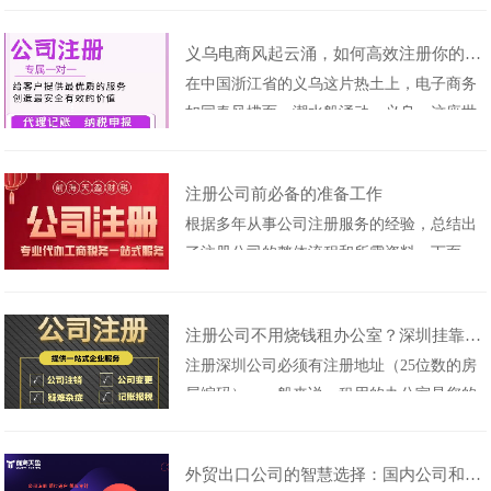
司小编将详细探讨......
审查？这种说法可信吗？前海天盈财税服务
​义乌电商风起云涌，如何高效注册你的电子商务公司
有限公司的小编将为大家做出解答。新公司
在中国浙江省的义乌这片热土上，电子商务
注册的步骤：1.批准名字；时间：10分钟。2.
如同春风拂面、潮水般涌动。义乌，这座世
递交文件时间限制为30分钟；完成核名后，
界著名的小商品城，已经成为电商创业者的
需确......
中心和天堂。但是，在纷繁复杂的电子商务
注册公司前必备的准备工作
竞技场上如何快速且合法地注册一家电子商
根据多年从事公司注册服务的经验，总结出
务公司呢？下面，就让我们一步步揭开注册
了注册公司的整体流程和所需资料。下面，
义乌电子商务公司的神秘面纱。 一、了解义
前海天盈财税小编将为大家详细分析。01、
乌......
起名字针对你的公司是一个重要的决策。我
注册公司不用烧钱租办公室？深圳挂靠地址来帮忙！
们要确保这个名称能够准确地代表你的企
注册深圳公司必须有注册地址（25位数的房
业，并且能够吸引潜在的客户和合作伙伴。
屋编码）。一般来说，租用的办公室是您的
考虑到这些因素，我们应当进行一些创意和
注册地址。然而，一些初创企业无法租用办
研究工作来找到......
公室，这导致了想挂靠地址的出现；注册深
外贸出口公司的智慧选择：国内公司和香港公司共同经营
圳公司能否挂靠地址？注：注册深圳公司或