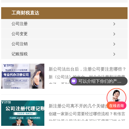
工商财税直达
公司注册
公司变更
公司注销
记账报税
新公司法出台后，注册公司要注意哪些？
新《公司法》的出台，对企业注册和运营带
可以介绍下你们的产品么
来了一系列变化和挑战。在新的法律规定
下，注册公司时需要注意的事项较为繁杂，
包括注册资本认缴制、股东出资义务加速到
新注册公司离不开的几个关键步骤
期制度、股东失权制度及公司治理结构的变
创建一家新公司需要经过哪些流程？有传言
化等方面。为了确保企业家和投资者能够顺
称新注册公司没有业务可以不需要记账？可
利适应新的法律环境，以下前海天盈财税公
以免缴税？同时可以绕过工商和税务部门的