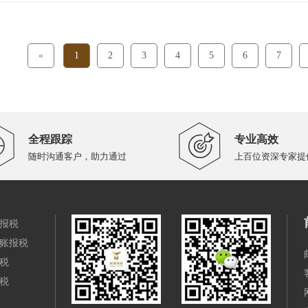
«
1
2
3
4
5
6
7
全程跟踪
专业高效
随时沟通客户，助力通过
上百位资深专家提
报税
账报税
税
税