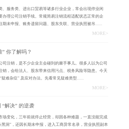
类、服务类、进出口贸易等诸多行业企业，常会出现停业闲
要办理公司注销手续。常规简易注销流程适配状态正常的企
未申报、账务遗留问题、股东失联、营业执照被吊......
MORE>
” 你了解吗？
公司注销，是不少企业主会碰到的棘手事儿。很多人以为公司
注销，会给法人、股东带来信用污点、税务风险等隐患。今天
难杂症” 及应对办法。先看常见疑难类型......
MORE>
 “解决” 的逆袭
市场变化，三年前就停止经营，却因各种难题，一直没能完成
务黑洞”，还因长期未申报，进入工商异常名录，营业执照副本