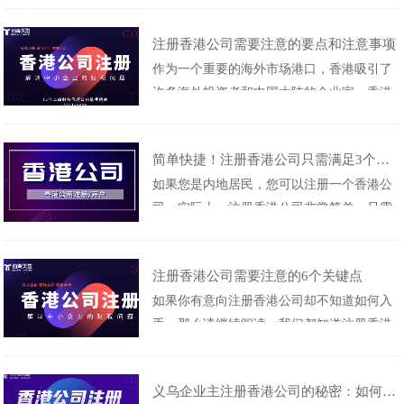
开户和财税合规，......
交资料、等待审批，而是需要专业、稳定、
注册香港公司需要注意的要点和注意事项
细致的长期服务。一家财务公司能不能把注
作为一个重要的海外市场港口，香港吸引了
册香港公司服务做好，关键看经验、看团
许多海外投资者和中国大陆的企业家。香港
队、看服务体系。注册香港公司靠谱的财务
地理位置优越且营商环境良好，这为企业提
公司，前海天盈，......
供了一个理想的发展平台，尤其对于跨境电
简单快捷！注册香港公司只需满足3个条件
商和外贸行业来说，注册在香港的公司可以
如果您是内地居民，您可以注册一个香港公
帮助它们拓展国际市场。接下来，前海天盈
司。实际上，注册香港公司非常简单，只需
财务公司小编将与大家分享关于香港公司注
满足以下三个条件即可：年满18周岁、持有
册的资料、流程......
完整的证件，并符合以下要求。首先，董事
注册香港公司需要注意的6个关键点
股东必须年满18周岁。在香港，可以选择一
如果你有意向注册香港公司却不知道如何入
个公司注册的地址，最后的一项任务是指定
手，那么请继续阅读。我们都知道注册香港
一家合法的持牌秘书公司来担任法定秘书的
公司有许多好处，但实际上，在开始注册时
职位。只需......
可能会感到有些困惑。今天前海天盈财务将
义乌企业主注册香港公司的秘密：如何解读其优势和流程？
亲自教你如何顺利注册香港公司。香港公司