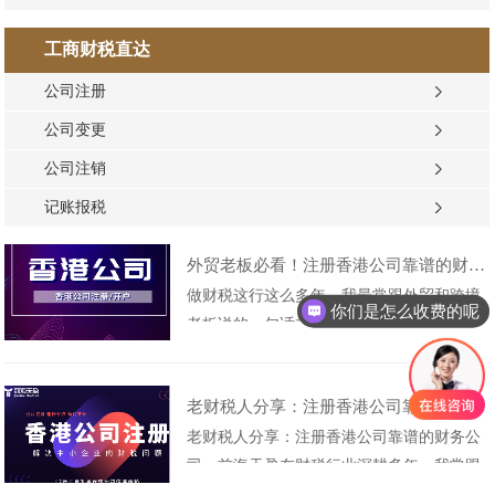
工商财税直达
公司注册
公司变更
公司注销
记账报税
外贸老板必看！注册香港公司靠谱的财务公司！
做财税这行这么多年，我最常跟外贸和跨境
你们是怎么收费的呢
老板说的一句话就是：注册香港公司找对财
现在有优惠活动吗
务公司，能省心不少、安全很多。很多企业
自己跑注册，政策不懂、流程不熟、资料
老财税人分享：注册香港公司靠谱的财务公司
乱，最后耽误时间，还可能留下合规隐患。
老财税人分享：注册香港公司靠谱的财务公
注册香港公司靠谱的财务公司，前海天盈，
司，前海天盈在财税行业深耕多年，我常跟
十六年老牌财税机构，专做香港公司注册、
企业负责人讲：注册香港公司不是简单的提