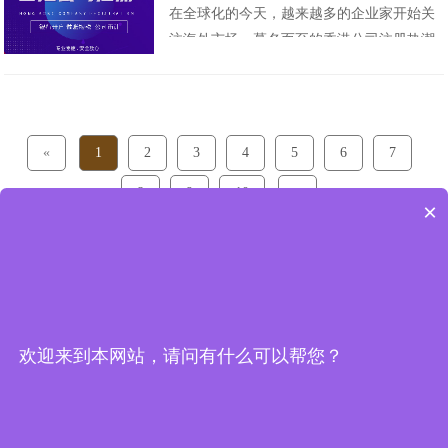
在全球化的今天，越来越多的企业家开始关
注册有以下几个条件：1.至少有一名合法年
注海外市场，慕名而至的香港公司注册热潮
龄的股东；2.至少有一名香港居民或香港公
愈演愈烈。而作为中国最大的小商品市场，
司担任公司......
义乌也不例外，大量的义乌公司选择在香港
注册。那么在义乌的企业主注册香港公司究
竟有哪些优势呢？又该如何进行呢？在本文
«
1
2
3
4
5
6
7
中我们将对这一问题做详细剖析。首先，我
8
9
10
»
们要了解的是，......
×
欢迎来到本网站，请问有什么可以帮您？
关注公众号
联系客服
前海天盈企业管理（深圳）有限公司