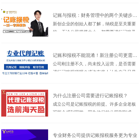
务：深入了解客户的业务需求、财务状况和
记账与报税：财务管理中的两个关键步骤！
未来规划，根据其具体情况提供定制化的记
新创企业的创始人都了解，纳税是至关重要
账报税方案。设立专门的客户服务团队，负
的。无论公司规模大小，都需要进行记账及
责与客户保持密切沟通，及时了解并响应其
报税。然而，许多老板错误地认为只要向税
需求和意见。2......
局提交公司的账务清单就算是完成了报税工
记账和报税不能混淆！新注册公司更需引起重视！
作，这是错误的。事实上，做账和报税是两
公司刚注册不久，尚未投入运营，是否需要
个不同的过程。记账和报税是财务管理中两
进行记账报税呢？或许有些人认为自己只是
个不同的概念：1. 记账：记账是指记录和归
做小生意，或者尚未开始盈利，认为没有必
档财务交易......
要进行记账报税。然而，这种观点是错误
为什么注册公司需要进行记账报税？
的！实际上，记账和报税是两个不同的事
成立公司是记账报税的前提。许多企业老板
情！不能混淆在一起，只有做账而不报税，
可能会感到困扰，因为他们的公司刚刚成
税务局一定会来找你；只报税而不做账，纳
立，还没有业务，还没有开始经营，因此认
税记录就毫无依据，......
为不需要记账报税。然而，税务局和工商局
专业财务公司提供记账报税服务更为专业
都会认定公司一经成立就开始经营，因此您