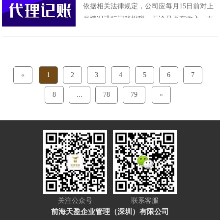
依据相关法律规定，公司应每月15日前对上
需要有自己的账簿，并开始履行"纳税申
月情况进行记账报税，无论是否有收入。在
报"的义务。那么，如何进行记账和报税......
这种情况下，大公司雇用专业财务人员来处
理记账报税的事宜。然而，中小企业的流动
资金少、创收低，雇佣专职会计人员的薪水
负担较重。因此，中小企业会选择委托专业
«
1
2
3
4
5
6
7
的财务公司处理记账报税。相较于企业自行
8
...
78
79
»
雇佣专职人员......
关注公众号
联系客服
前海天盈企业管理（深圳）有限公司